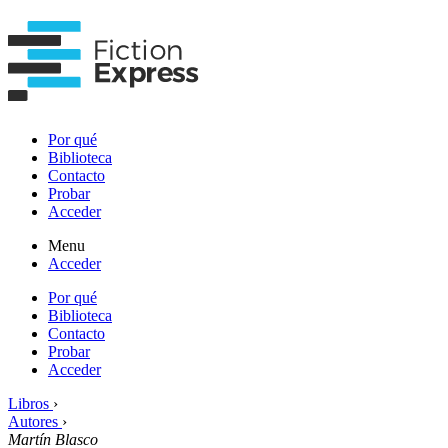
Por qué
Biblioteca
Contacto
Probar
Acceder
Menu
Acceder
Por qué
Biblioteca
Contacto
Probar
Acceder
Libros
›
Autores
›
Martín Blasco