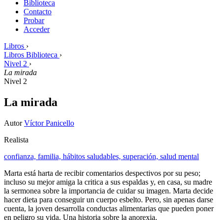
Biblioteca
Contacto
Probar
Acceder
Libros
›
Libros Biblioteca
›
Nivel 2
›
La mirada
Nivel 2
La mirada
Autor
Víctor Panicello
Realista
confianza,
familia,
hábitos saludables,
superación,
salud mental
Marta está harta de recibir comentarios despectivos por su peso;
incluso su mejor amiga la critica a sus espaldas y, en casa, su madre
la sermonea sobre la importancia de cuidar su imagen. Marta decide
hacer dieta para conseguir un cuerpo esbelto. Pero, sin apenas darse
cuenta, la joven desarrolla conductas alimentarias que pueden poner
en peligro su vida. Una historia sobre la anorexia.