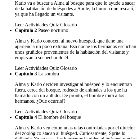
Karlo va a buscar a Alma al bosque para que lo ayude a sacar
de la habitación de huéspedes a Sprite, la hurona que rescató,
ya que ha llegado un visitante.
Leer
Actividades
Quiz
Glosario
Capítulo 2
Paseo nocturno
Alma y Karlo conocen al nuevo huésped, que tiene una
apariencia un poco extraña. Esa noche los hermanos escuchan
unos gruñidos provenientes de la habitación del visitante y
empiezan a sospechar de él.
Leer
Actividades
Quiz
Glosario
Capítulo 3
La sombra
Alma y Karlo deciden investigar al huésped y lo encuentran
fuera, cerca del bosque, rodeado de animales a los que ha
llamado con un aullido. De pronto, el hombre mira a los
hermanos. ¿Qué ocurrirá?
Leer
Actividades
Quiz
Glosario
Capítulo 4
El hombre del bosque
Alma y Karlo ven cómo unas ratas controladas por el director
del zoológico atacan al huésped. Curiosamente, Sprite lo
defiende. Ya en casa, los hermanos le piden al huésped que les