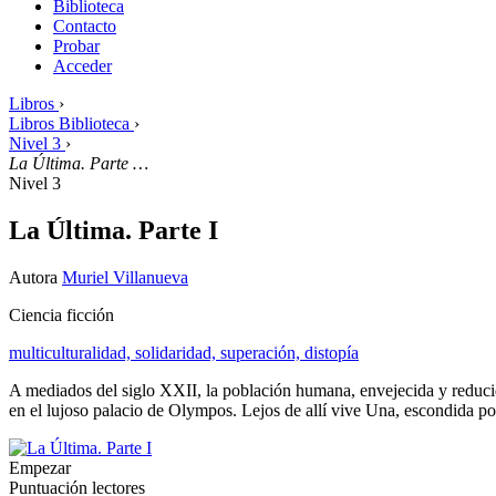
Biblioteca
Contacto
Probar
Acceder
Libros
›
Libros Biblioteca
›
Nivel 3
›
La Última. Parte …
Nivel 3
La Última. Parte I
Autora
Muriel Villanueva
Ciencia ficción
multiculturalidad,
solidaridad,
superación,
distopía
A mediados del siglo XXII, la población humana, envejecida y reduci
en el lujoso palacio de Olympos. Lejos de allí vive Una, escondida p
Empezar
Puntuación lectores