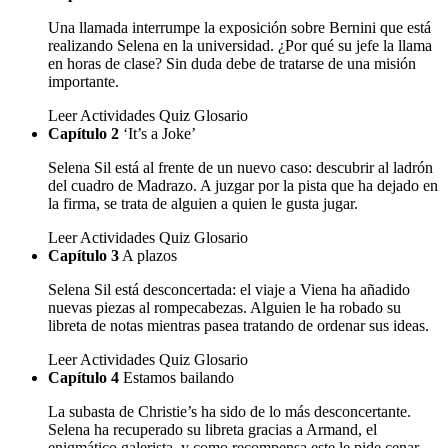
Una llamada interrumpe la exposición sobre Bernini que está
realizando Selena en la universidad. ¿Por qué su jefe la llama
en horas de clase? Sin duda debe de tratarse de una misión
importante.
Leer
Actividades
Quiz
Glosario
Capítulo 2
‘It’s a Joke’
Selena Sil está al frente de un nuevo caso: descubrir al ladrón
del cuadro de Madrazo. A juzgar por la pista que ha dejado en
la firma, se trata de alguien a quien le gusta jugar.
Leer
Actividades
Quiz
Glosario
Capítulo 3
A plazos
Selena Sil está desconcertada: el viaje a Viena ha añadido
nuevas piezas al rompecabezas. Alguien le ha robado su
libreta de notas mientras pasea tratando de ordenar sus ideas.
Leer
Actividades
Quiz
Glosario
Capítulo 4
Estamos bailando
La subasta de Christie’s ha sido de lo más desconcertante.
Selena ha recuperado su libreta gracias a Armand, el
enigmático galerista, y como recompensa este le pide cenar